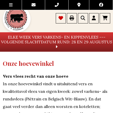
ELKE WEEK VERS VARKENS- EN KIPPENVLEES ---
VOLGENDE SLACHTDATUM RUND: 28 EN 29 AUGUSTUS
Onze hoevewinkel
Vers vlees recht van onze hoeve
In onze hoevewinkel vindt u uitsluitend vers en
kwaliteitsvol vlees van eigen kweek: zowel varkens- als
rundsvlees (Piétrain en Belgisch Wit-Blauw). En dat
gaat veel verder dan alleen worsten en koteletten;