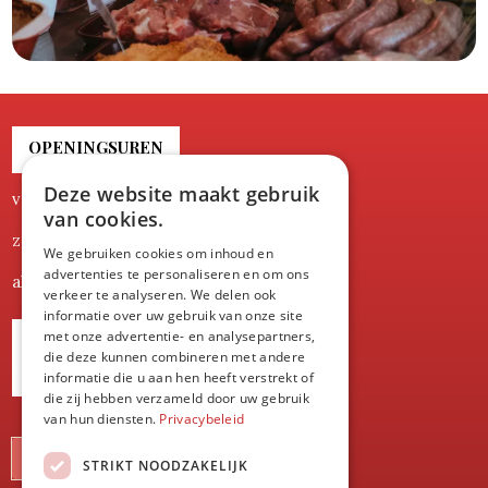
OPENINGSUREN
Deze website maakt gebruik
vrijdag
8:00-19.00
van cookies.
zaterdag
8:00-17.00
We gebruiken cookies om inhoud en
advertenties te personaliseren en om ons
alle andere dagen gesloten
verkeer te analyseren. We delen ook
informatie over uw gebruik van onze site
met onze advertentie- en analysepartners,
Blijf op de hoogte van onze
die deze kunnen combineren met andere
slachtdata
informatie die u aan hen heeft verstrekt of
die zij hebben verzameld door uw gebruik
van hun diensten.
Privacybeleid
KLIK HIER
STRIKT NOODZAKELIJK