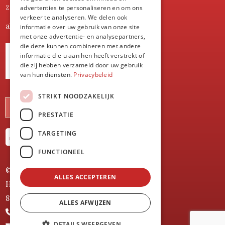
zaterdag
8:00-17.00
advertenties te personaliseren en om ons
verkeer te analyseren. We delen ook
alle andere dagen gesloten
informatie over uw gebruik van onze site
met onze advertentie- en analysepartners,
die deze kunnen combineren met andere
Blijf op de hoogte van onze
informatie die u aan hen heeft verstrekt of
die zij hebben verzameld door uw gebruik
slachtdata
van hun diensten.
Privacybeleid
STRIKT NOODZAKELIJK
KLIK HIER
PRESTATIE
TARGETING
FUNCTIONEEL
© Hoeveslagerij 't Lindebos
ALLES ACCEPTEREN
Hollebekestraat 21
8953 Heuvelland
ALLES AFWIJZEN
+32 57 20 14 18
DETAILS WEERGEVEN